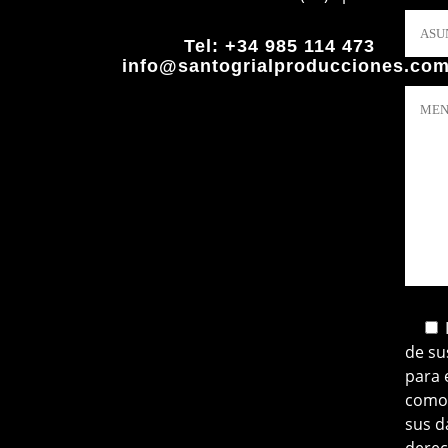
Tel:
+34 985 114 473
info@santogrialproducciones.co
de su
para 
como 
sus d