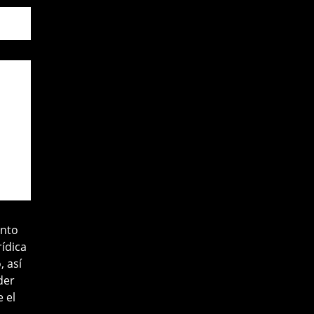
ento
rídica
, así
der
 el