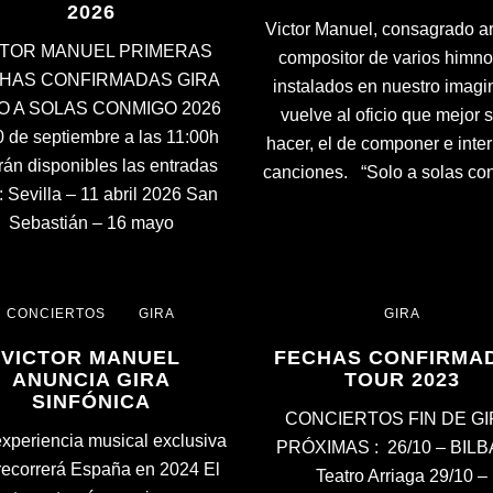
2026
Victor Manuel, consagrado art
CTOR MANUEL PRIMERAS
compositor de varios himno
HAS CONFIRMADAS GIRA
instalados en nuestro imagin
O A SOLAS CONMIGO 2026
vuelve al oficio que mejor 
0 de septiembre a las 11:00h
hacer, el de componer e inter
rán disponibles las entradas
canciones. “Solo a solas co
: Sevilla – 11 abril 2026 San
Sebastián – 16 mayo
CONCIERTOS
GIRA
GIRA
VICTOR MANUEL
FECHAS CONFIRMA
ANUNCIA GIRA
TOUR 2023
SINFÓNICA
CONCIERTOS FIN DE G
xperiencia musical exclusiva
PRÓXIMAS : 26/10 – BILB
recorrerá España en 2024 El
Teatro Arriaga 29/10 –