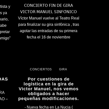
𝖢𝖮𝖭𝖢𝖨𝖤𝖱𝖳𝖮 𝖥𝖨𝖭 𝖣𝖤 𝖦𝖨𝖱𝖠
ista y
𝖵𝖨𝖢𝖳𝖮𝖱 𝖬𝖠𝖭𝖴𝖤𝖫 𝖲𝖨𝖭𝖥𝖮́𝖭𝖨𝖢𝖮
s ya
Víctor Manuel vuelve al Teatro Real
ario,
para finalizar su gira sinfónica , tras
sabe
agotar las entradas de su primera
pretar
fecha el 16 de noviembre
nmigo”
CONCIERTOS
GIRA
DAS
Por cuestiones de
logística en la gira de
Victor Manuel, nos vemos
IRA
obligados a hacer
pequeñas modificaciones.
AO –
- Nueva fecha en La Nucia (