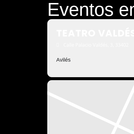
Eventos en
TEATRO VALDÉ
Calle Palacio Valdés, 3, 33402
Avilés