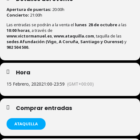
Apertura de puertas:
20:00h
Concierto:
21:00h
Las entradas se podrán a la venta el
lunes 28 de octubre
a las
10:00 horas
, a través de
www.victormanuel.es
,
www.ataquilla.com
, taquilla de las
sedes Afundación (Vigo, A Coruña, Santiago y Ourense)
y
902 504 500.
Hora
15 Febrero, 2020
21:00
-
23:59
(GMT+00:00)
Comprar entradas
ATAQUILLA