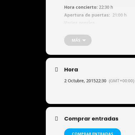
Hora concierto:
22:30 h
Apertura de puertas:
21:00 h
Varios precios
Venta anticipada:
Tickermaster, T
MÁS
Hora
2 Octubre, 2015
22:30
(GMT+00:00)
Comprar entradas
COMPRAR ENTRADAS