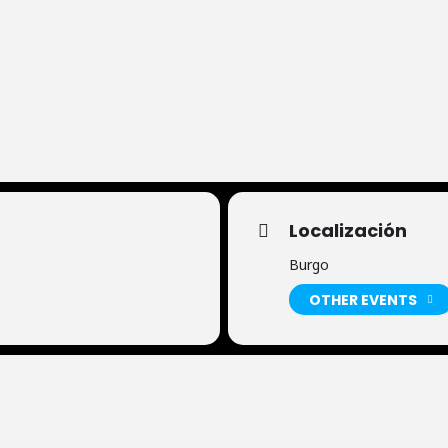
icketvip, Marcaentrada y puntos habituales
Localización
Burgo
OTHER EVENTS