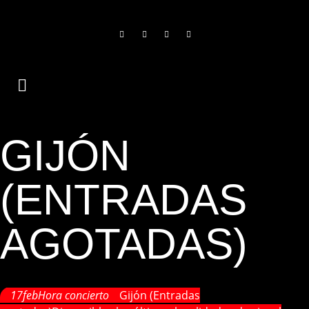
GIJÓN
(ENTRADAS
AGOTADAS)
17
feb
Hora concierto
Gijón (Entradas