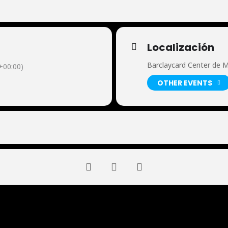
Localización
Barclaycard Center de M
00:00)
OTHER EVENTS