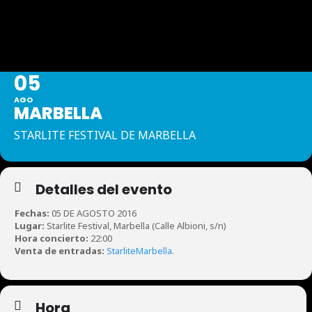
MARBELLA
05
AGO
MARBELLA
STARLITE FESTIVAL DE MARBELLA
Detalles del evento
Fechas:
05 DE AGOSTO 2016
Lugar:
Starlite Festival, Marbella (Calle Albioni, s/n)
Hora concierto:
22:00
Venta de entradas:
StarliteMarbella
.
Hora