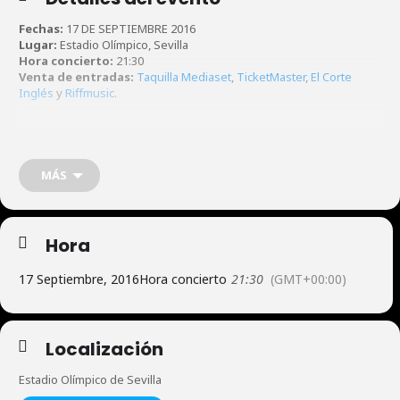
Fechas:
17 DE SEPTIEMBRE 2016
Lugar:
Estadio Olímpico, Sevilla
Hora concierto:
21:30
Venta de entradas:
Taquilla Mediaset
,
TicketMaster
,
El Corte
Inglés
y
Riffmusic
.
MÁS
Hora
17 Septiembre, 2016
Hora concierto
21:30
(GMT+00:00)
Localización
Estadio Olímpico de Sevilla