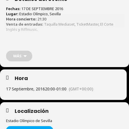
Fechas:
17 DE SEPTIEMBRE 2016
Lugar:
Estadio Olímpico, Sevilla
Hora concierto:
21:30
Venta de entradas:
Taquilla Mediaset
,
TicketMaster
,
El Corte
Inglés
y
Riffmusic
.
MÁS
Hora
17 Septiembre, 2016
20:00
-
01:00
(GMT+00:00)
Localización
Estadio Olímpico de Sevilla