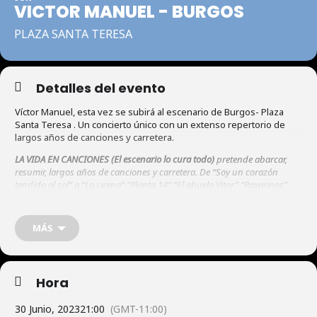
VICTOR MANUEL - BURGOS
PLAZA SANTA TERESA
Detalles del evento
Víctor Manuel, esta vez se subirá al escenario de Burgos- Plaza
Santa Teresa . Un concierto único con un extenso repertorio de
largos años de canciones y carretera.
LA VIDA EN CANCIONES (El escenario lo cura todo)
pretende abarcar,
resumir, largos años de canciones y carretera. De “Soy un corazón
tendido al sol” a “La sirena” “Planta 14” “El abuelo Vitor” “Paxarinos”,
del “Solo pienso en ti” a “La madre” “Luna” “Ay amor” “Canción
pequeña”, del “Cuélebre” a “Nada sabe tan dulce como su boca”
“Cruzar los brazos” “Allá arriba al Norte” “Digo España”, de “Danza de
MÁS
San Juan” a “No seré nunca juguete roto” “Quien puso mas” “Bailarina”
o “Déjame en paz”, de “El hijo del ferroviario” a “Como voy a olvidarme”
“Adonde irán los besos” “Nada nuevo bajo el sol” o “Tu boca una nube
blanca”…
Hora
30 DE JUNIO 2023
30 Junio, 2023
21:00
(GMT-11:00)