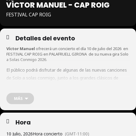
VÍCTOR MANUEL - CAP ROIG
FESTIVAL CAP ROIG
Detalles del evento
Víctor Manuel
ofrecerá un concierto el día 10 de julio del 2026 en
FESTIVAL CAP ROIG en PALAFRUELL GIRONA de su nueva gira Solo
a Solas Conmigo 2026.
El público podrá disfrutar de algunas de las nuevas canciones
de Solo a solas conmigo, junto a los grandes clásicos de
siempre: “Soy un corazón tendido al sol”, “Ay amor”, “El abuelo
Vítor”, “Quiero abrazarte tanto”, “Planta 14”, “Solo pienso en
MÁS
ti”, “Asturias”… y muchos más.
Hora
10 Julio, 2026
Hora concierto
(GMT-11:00)