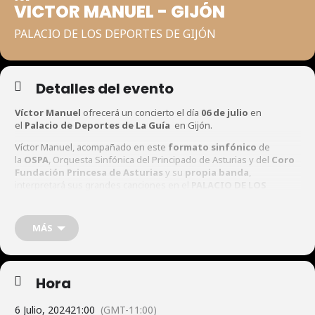
VICTOR MANUEL - GIJÓN
PALACIO DE LOS DEPORTES DE GIJÓN
Detalles del evento
Víctor Manuel
ofrecerá un concierto el día
06 de julio
en
el
Palacio de Deportes de La Guía
en Gijón.
Víctor Manuel, acompañado en este
formato sinfónico
de
la
OSPA
, Orquesta Sinfónica del Principado de Asturias y del
Coro
Fundación Princesa de Asturias
y su
propia banda
,
interpretará sus grandes canciones en el
PALACIO DE LOS
DEPORTES
de
GIJÓN
: Asturias, Solo pienso en Ti, Soy Un Corazón
Tendido al Sol, El Abuelo Víctor, etc… Un histórico repertorio dentro
de un marco sinfónico repleto de emociones, sensibilidades y
MÁS
fuerza musical.
GIJÓN –
PALACIO DE LOS DEPORTES
de
GIJÓN
06
JULIO
2024
Hora
6 Julio, 2024
21:00
(GMT-11:00)