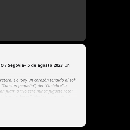
O / Segovia
– 5 de agosto 2023
. Un
retera. De “Soy un corazón tendido al sol”
” “Canción pequeña”, del “Cuélebre” a
San Juan” a “No seré nunca juguete roto”
de irán los besos” “Nada nuevo bajo el