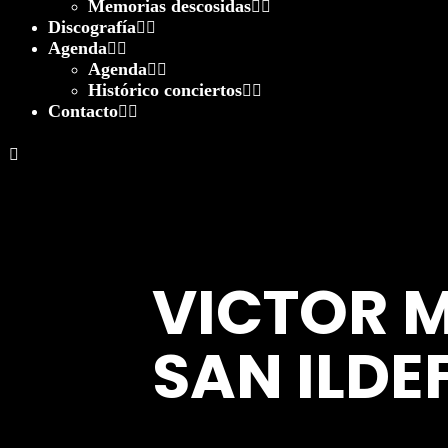
Memorias descosidas
Discografía
Agenda
Agenda
Histórico conciertos
Contacto
VICTOR M
SAN ILD