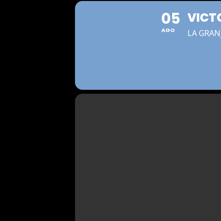
05
VICT
AGO
LA GRAN