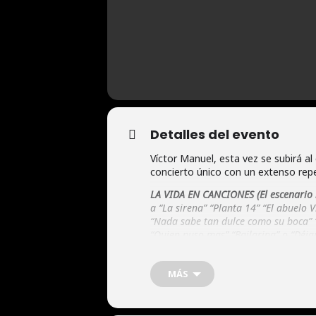
Detalles del evento
Víctor Manuel, esta vez se subirá a
concierto único con un extenso repe
LA VIDA EN CANCIONES (El escenario 
a “La sirena” “Planta 14” “El abuelo 
“Nada sabe tan dulce como su boca” “
“Quien puso mas” “Bailarina” o “Déja
sol” o “Tu boca una nube blanca”…
NOCHES MÁGICAS en LA GRANJA 
MÁS