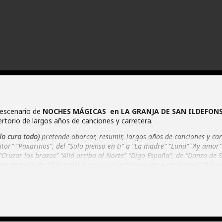
l escenario de
NOCHES MÁGICAS en LA GRANJA DE SAN ILDEFONS
rtorio de largos años de canciones y carretera.
lo cura todo)
pretende abarcar, resumir, largos años de canciones y car
Vitor” “Paxarinos”, del “Solo pienso en ti” a “La madre” “Luna” “Ay amor
Cruzar los brazos” “Allá arriba al Norte” “Digo España”, de “Danza de 
me en paz”, de “El hijo del ferroviario” a “Como voy a olvidarme” “Adon
DE SAN ILDEFONSO / Segovia
– 5 de agosto 2023
.