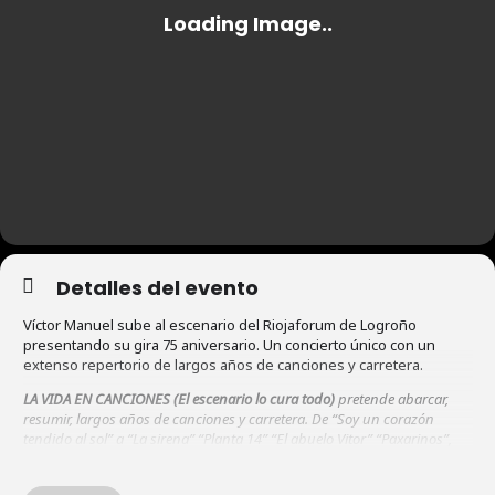
Detalles del evento
Víctor Manuel sube al escenario del Riojaforum de Logroño
presentando su gira 75 aniversario. Un concierto único con un
extenso repertorio de largos años de canciones y carretera.
LA VIDA EN CANCIONES (El escenario lo cura todo)
pretende abarcar,
resumir, largos años de canciones y carretera. De “Soy un corazón
tendido al sol” a “La sirena” “Planta 14” “El abuelo Vitor” “Paxarinos”,
del “Solo pienso en ti” a “La madre” “Luna” “Ay amor” “Canción
pequeña”, del “Cuélebre” a “Nada sabe tan dulce como su boca”