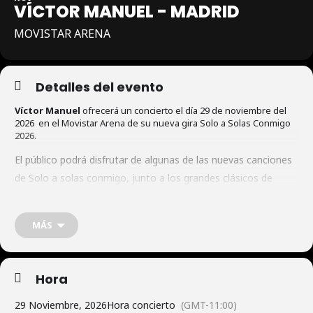
VÍCTOR MANUEL - MADRID
MOVISTAR ARENA
Detalles del evento
Víctor Manuel
ofrecerá un concierto el día 29 de noviembre del
2026 en el Movistar Arena de su nueva gira Solo a Solas Conmigo
2026.
El público podrá disfrutar de algunas de las nuevas canciones
de Solo a solas conmigo, junto a los grandes clásicos de
siempre: “Soy un corazón tendido al sol”, “Ay amor”, “El abuelo
Vítor”, “Quiero abrazarte tanto”, “Planta 14”, “Solo pienso en
MÁS
ti”, “Asturias”… y muchos más.
Hora
29 Noviembre, 2026
Hora concierto
(GMT-11:00)