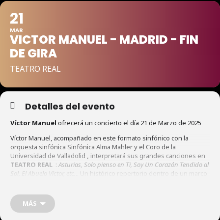
21
MAR
VICTOR MANUEL - MADRID - FIN
DE GIRA
TEATRO REAL
Detalles del evento
Víctor Manuel
ofrecerá un concierto el día 21 de Marzo de 2025
Víctor Manuel, acompañado en este formato sinfónico con la
orquesta sinfónica Sinfónica Alma Mahler y el Coro de la
Universidad de Valladolid
,
interpretará sus grandes canciones en
TEATRO REAL
:
Asturias, Solo pienso en Ti, Soy Un Corazón Tendido al
Sol, El Abuelo Víctor, etc.
.. Un histórico repertorio dentro de un marco
sinfónico repleto de emociones, sensibilidades y fuerza musical.
MADRID – 21 DE MARZO 2025
MÁS