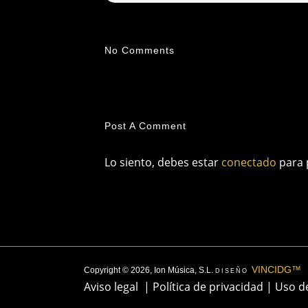
No Comments
Post A Comment
Lo siento, debes estar
conectado
para 
VINCIDG™
Copyright © 2026, Ion Música, S.L.
DISEÑO
Aviso legal
|
Política de privacidad
|
Uso d