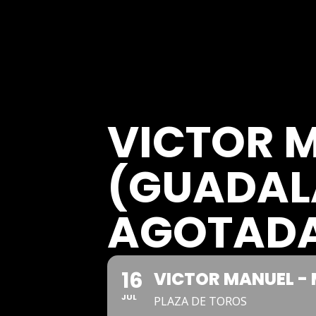
VICTOR 
(GUADAL
AGOTADA
16
VICTOR MANUEL -
JUL
PLAZA DE TOROS