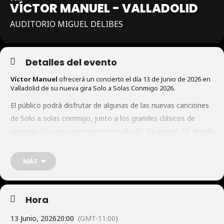
VÍCTOR MANUEL - VALLADOLID
AUDITORIO MIGUEL DELIBES
Detalles del evento
Víctor Manuel
ofrecerá un concierto el día 13 de Junio de 2026 en
Valladolid de su nueva gira Solo a Solas Conmigo 2026.
El público podrá disfrutar de algunas de las nuevas canciones
de Solo a solas conmigo, junto a los grandes clásicos de
siempre: “Soy un corazón tendido al sol”, “Ay amor”, “El abuelo
Vítor”, “Quiero abrazarte tanto”, “Planta 14”, “Solo pienso en
ti”, “Asturias”… y muchos más.
MÁS
Hora
13 Junio, 2026
20:00
(GMT-11:00)