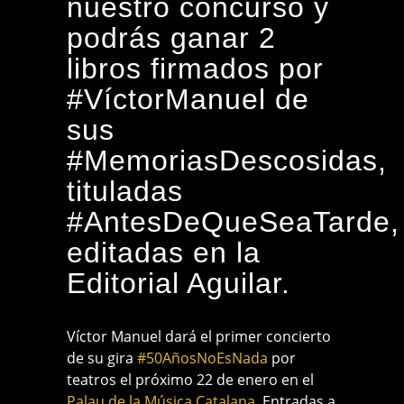
nuestro concurso y
podrás ganar 2
libros firmados por
‪#‎
VíctorManuel‬
de
sus
‪#‎
MemoriasDescosidas‬
,
tituladas
‪#‎
AntesDeQueSeaTarde‬
,
editadas en la
Editorial Aguilar
.
Víctor Manuel dará el primer concierto
de su gira
‪#‎
50AñosNoEsNada‬
por
teatros el próximo 22 de enero en el
Palau de la Música Catalana
. Entradas a