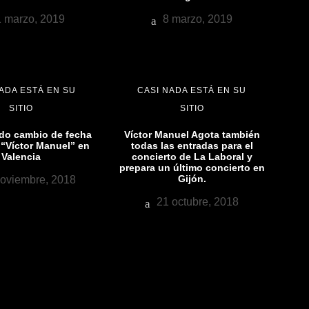
 marzo, 2019
8 marzo, 2019
ADA ESTÁ EN SU
CASI NADA ESTÁ EN SU
SITIO
SITIO
o cambio de fecha
Víctor Manuel Agota también
 “Víctor Manuel” en
todas las entradas para el
Valencia
concierto de La Laboral y
prepara un último concierto en
Gijón.
oviembre, 2018
21 octubre, 2018