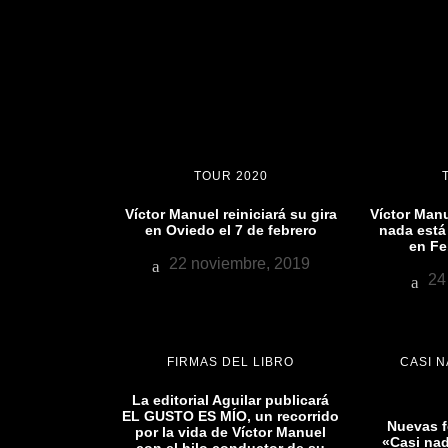
TOUR 2020
Víctor Manuel reiniciará su gira
Víctor Manu
en Oviedo el 7 de febrero
nada está 
en Fe
22 noviembre, 2019
24 
FIRMAS DEL LIBRO
CASI N
La editorial Aguilar publicará
EL GUSTO ES MÍO, un recorrido
Nuevas f
por la vida de Víctor Manuel
«Casi nad
con el hilo conductor de su