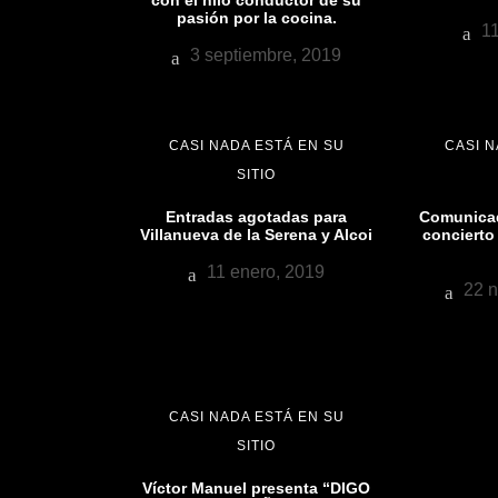
pasión por la cocina.
11
3 septiembre, 2019
CASI NADA ESTÁ EN SU
CASI N
SITIO
Entradas agotadas para
Comunicad
Villanueva de la Serena y Alcoi
concierto
11 enero, 2019
22 n
CASI NADA ESTÁ EN SU
SITIO
Víctor Manuel presenta “DIGO