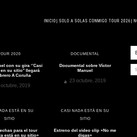
INICIO
SOLO A SOLAS CONMIGO TOUR 2026
N
TOUR 2020
DOCUMENTAL
el con su gira ‘’Casi
Documental sobre Víctor
en su sitio’’ llegará
Manuel
brero A Coruña
23 octubre, 2019
octubre, 2019
ADA ESTÁ EN SU
CASI NADA ESTÁ EN SU
SITIO
SITIO
echas para el tour
Estreno del video clip «No me
a está en su sitio»
digas»