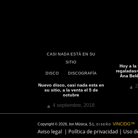
CASI NADA ESTÁ EN SU
SITIO
Hoy a la
regaladas»
DISCO
DISCOGRAFÍA
Ana Belé
Nuevo disco, casi nada esta en
2
su sitio, a la venta el 5 de
octubre
4 septiembre, 2018
VINCIDG™
Copyright © 2026, Ion Música, S.L.
DISEÑO
Aviso legal
|
Política de privacidad
|
Uso d