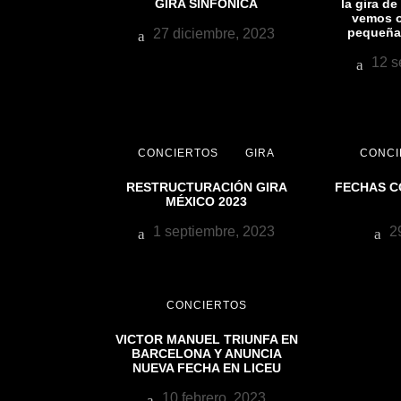
GIRA SINFÓNICA
la gira d
vemos o
pequeña
27 diciembre, 2023
12 s
CONCIERTOS
GIRA
CONCI
RESTRUCTURACIÓN GIRA
FECHAS C
MÉXICO 2023
1 septiembre, 2023
29
CONCIERTOS
VICTOR MANUEL TRIUNFA EN
BARCELONA Y ANUNCIA
NUEVA FECHA EN LICEU
10 febrero, 2023