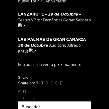
nuevo Tour 75 Aniversario
𝗟𝗔𝗡𝗭𝗔𝗥𝗢𝗧𝗘 – 𝟮𝟵 𝙙𝙚 𝙊𝙘𝙩𝙪𝙗𝙧𝙚 –
Teatro Víctor Fernández Gopar Salinero
𝗟𝗔𝗦 𝗣𝗔𝗟𝗠𝗔𝗦 𝗗𝗘 𝗚𝗥𝗔𝗡 𝗖𝗔𝗡𝗔𝗥𝗜𝗔 –
𝟯𝟬 𝙙𝙚 𝙊𝙘𝙩𝙪𝙗𝙧𝙚 Auditorio Alfredo
Kraus
Entradas a la venta próximamente
Share:
Share on:
-11
Buscador