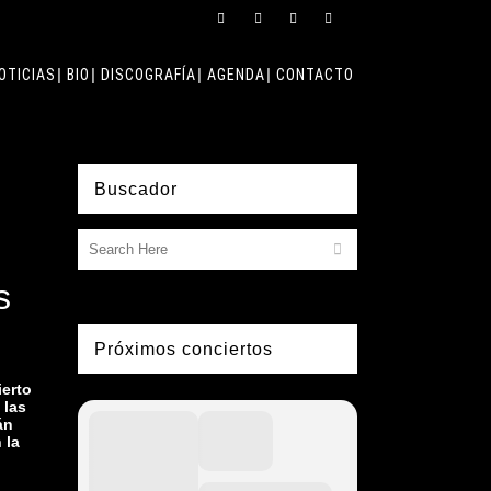
OTICIAS
BIO
DISCOGRAFÍA
AGENDA
CONTACTO
Buscador
s
Próximos conciertos
ierto
 las
án
 la