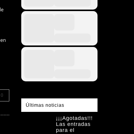
de
,
 en
0
Últimas noticias
¡¡¡Agotadas!!!
Las entradas
para el