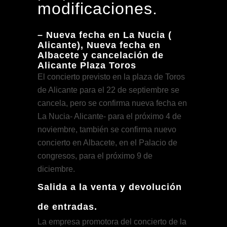
modificaciones.
– Nueva fecha en La Nucia (
Alicante), Nueva fecha en
Albacete y cancelación de
Alicante Plaza Toros
El concierto previsto en la plaza de Toros
de Alicante para el 22 de septiembre se
cancela, pero se confirma nueva fecha en
La Nucia- Alicante- para el próximo 4 de
noviembre, también se confirma nuevo
concierto en Albacete, en el Palacio de
congresos, para el próximo 9 de
diciembre.
Salida a la venta y devolución
de entradas.
La empresa promotora del concierto de la