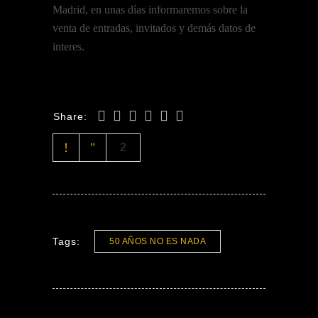
Madrid, en unas días informaremos sobre la
venta de entradas, invitados y demás datos de
interes.
Share:
2
Tags:
50 AÑOS NO ES NADA