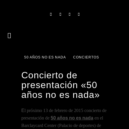
50 AÑOS NO ES NADA
CONCIERTOS
Concierto de
presentación «50
años no es nada»
E
l próximo 13 de febrero de 2015 concierto de
presentación de
50 años no es nada
en el
Barclaycard Center (Palacio de deportes) de