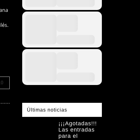
ñana
lés.
10
Últimas noticias
¡¡¡Agotadas!!!
Las entradas
para el